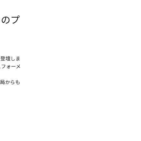
」のプ
も登壇しま
ンスフォーメ
湾局からも