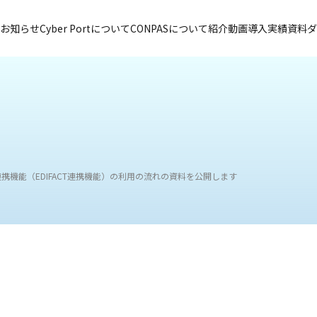
お知らせ
Cyber Portについて
CONPASについて
紹介動画
導入実績
資料ダ
機能（EDIFACT連携機能）の利用の流れの資料を公開します